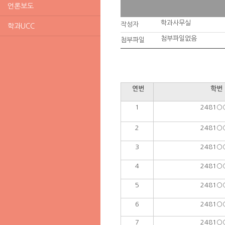
언론보도
학과사무실
작성자
학과UCC
첨부파일없음
첨부파일
연번
학번
1
2481○
2
2481○
3
2481○
4
2481○
5
2481○
6
2481○
7
2481○